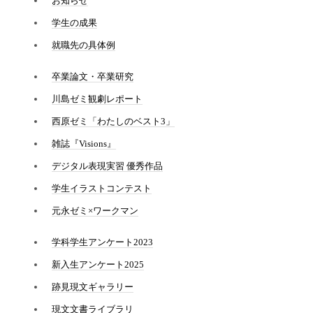
お知らせ
学生の成果
就職先の具体例
卒業論文・卒業研究
川島ゼミ観劇レポート
西原ゼミ「わたしのベスト3」
雑誌『Visions』
デジタル表現実習 優秀作品
学生イラストコンテスト
元永ゼミ×ワークマン
学科学生アンケート2023
新入生アンケート2025
跡見現文ギャラリー
現文文書ライブラリ