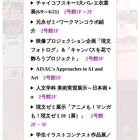
チャイコフスキー3大バレエ衣裳
展(6/9～6/21)
2号館1F～2F
元永ゼミ×ワークマンコラボ紹
介
2号館1F
映像プロジェクション企画「現文
フォトログ」＆「キャンパスを花で
飾ろうプロジェクト」
2号館3F
AISAC's Approaches to AI and
Art
2号館1F
人文学科 美術実習展示～日本画＋
α
2号館2F
現文ゼミ展示「アニメも！マンガ
も！現文ゼミ10（展）」
2号館
2F・3F
学生イラストコンテスト作品展／