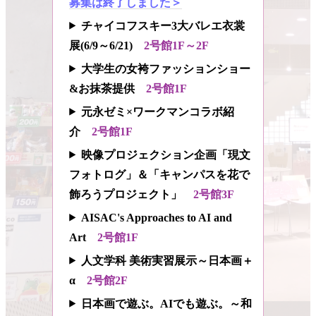
募集は終了しました＞
チャイコフスキー3大バレエ衣裳
展(6/9～6/21)
2号館1F～2F
大学生の女袴ファッションショー
&お抹茶提供
2号館1F
元永ゼミ×ワークマンコラボ紹
介
2号館1F
映像プロジェクション企画「現文
フォトログ」＆「キャンパスを花で
飾ろうプロジェクト」
2号館3F
AISAC's Approaches to AI and
Art
2号館1F
人文学科 美術実習展示～日本画＋
α
2号館2F
日本画で遊ぶ。AIでも遊ぶ。～和