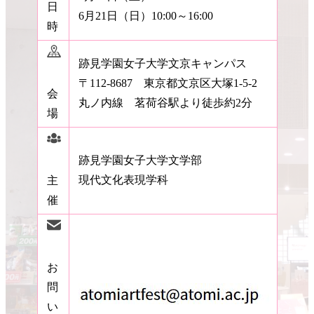
日
6月21日（日）10:00～16:00
時
跡見学園女子大学文京キャンパス
〒112-8687 東京都文京区大塚1-5-2
会
丸ノ内線 茗荷谷駅より徒歩約2分
場
跡見学園女子大学文学部
現代文化表現学科
主
催
お
問
い