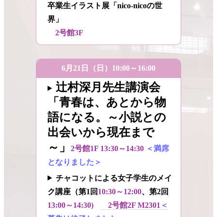
卒業生イラスト展「nico-nicoの世
界」
2号館3F
6月21日（日）10:00～16:00
辻村深月先生講演会
「青春は、あとから物
語になる。～小説との
出会いから現在まで
～」
2号館1F 13:30～14:30
＜満席
となりました＞
チャコットによる女子学生のメイ
ク講座（第1回
10:30～12:00
、第2回
13:00～14:30)
2号館2F M2301
＜