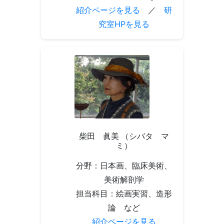
紹介ページを見る
／
研
究室HPを見る
柴田 眞美 （シバタ マ
ミ）
分野：日本画、臨床美術、
美術解剖学
担当科目：絵画実習、造形
論 など
紹介ページを見る