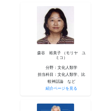
森谷 裕美子 （モリヤ ユ
ミコ）
分野：文化人類学
担当科目：文化人類学、比
較神話論 など
紹介ページを見る