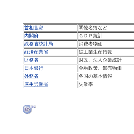
首相官邸
閣僚名簿など
内閣府
ＧＤＰ統計
総務省統計局
消費者物価
経済産業省
鉱工業生産指数
財務省
財政、法人企業統計
日本銀行
金融政策、卸売物価
外務省
各国の基本情報
厚生労働省
失業率